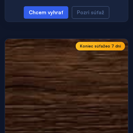
Chcem vyhrať
Pozri súťaž
Koniec súťaže
o 7 dní