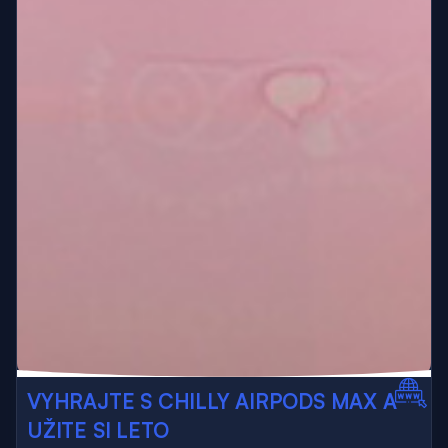
VYHRAJTE S CHILLY AIRPODS MAX A
UŽITE SI LETO