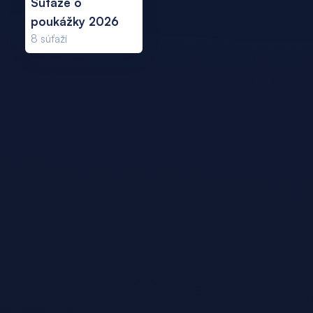
Súťaže o
poukážky 2026
8
súťaží