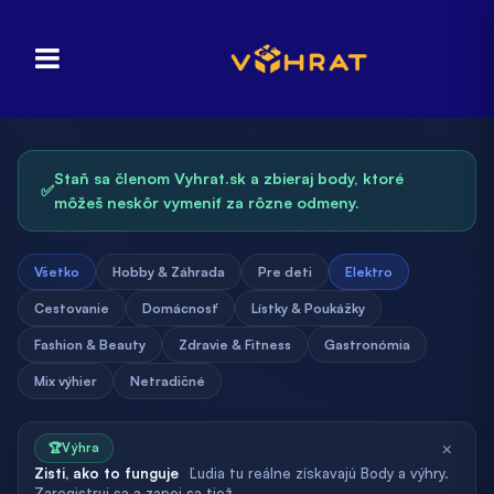
Staň sa členom Vyhrat.sk a zbieraj body, ktoré
✅
môžeš neskôr vymeniť za rôzne odmeny.
Všetko
Hobby & Záhrada
Pre deti
Elektro
Cestovanie
Domácnosť
Lístky & Poukážky
Fashion & Beauty
Zdravie & Fitness
Gastronómia
Mix výhier
Netradičné
×
🏆
Výhra
Zisti, ako to funguje
Ľudia tu reálne získavajú Body a výhry.
Zaregistruj sa a zapoj sa tiež.