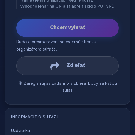
Nastavte si notifikáciu: "Keď je súťaž
vyhodnotená" na ON a stlačte tlačidlo POTVRĎ.
Chcem vyhrať
Budete presmerovaní na externú stránku
organizátora súťaže.
Zdieľať
🎯 Zaregistruj sa zadarmo a zbieraj Body za každú
súťaž
INFORMÁCIE O SÚŤAŽI
Uzávierka