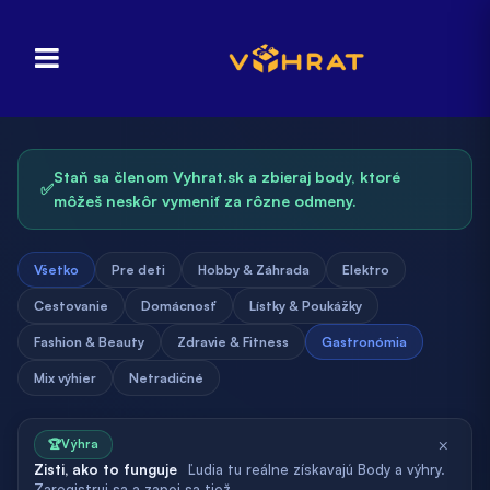
Staň sa členom Vyhrat.sk a zbieraj body, ktoré
✅
môžeš neskôr vymeniť za rôzne odmeny.
Všetko
Pre deti
Hobby & Záhrada
Elektro
Cestovanie
Domácnosť
Lístky & Poukážky
Fashion & Beauty
Zdravie & Fitness
Gastronómia
Mix výhier
Netradičné
×
🏆
Výhra
Zisti, ako to funguje
Ľudia tu reálne získavajú Body a výhry.
Zaregistruj sa a zapoj sa tiež.