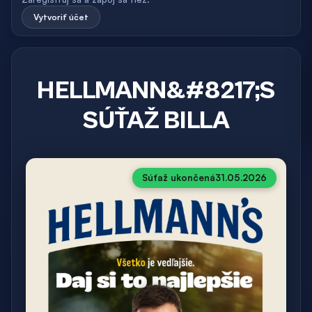
Vytvoriť účet
HELLMANN&#8217;S
SÚŤAŽ BILLA
Súťaž ukončená
31.05.2026