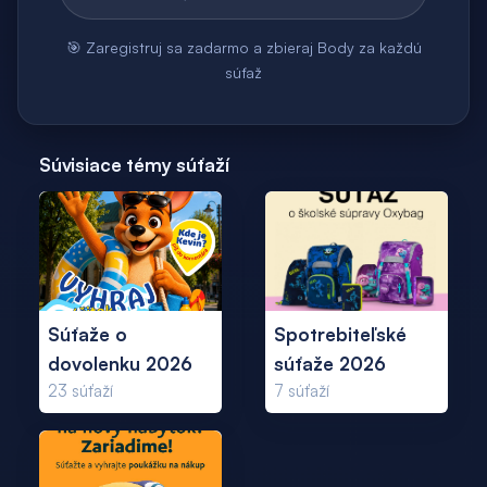
🎯 Zaregistruj sa zadarmo a zbieraj Body za každú
súťaž
Súvisiace témy súťaží
Súťaže o
Spotrebiteľské
dovolenku 2026
súťaže 2026
23
súťaží
7
súťaží