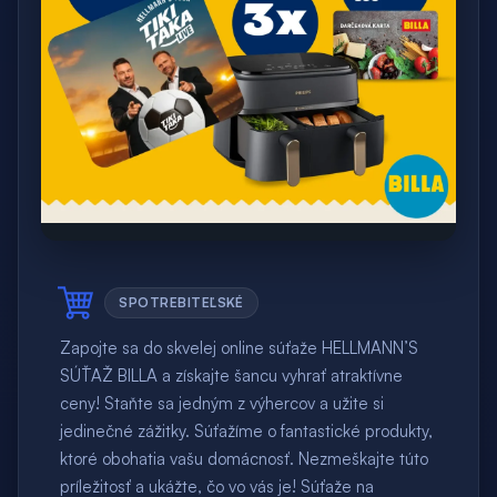
SPOTREBITEĽSKÉ
Zapojte sa do skvelej online súťaže HELLMANN’S
SÚŤAŽ BILLA a získajte šancu vyhrať atraktívne
ceny! Staňte sa jedným z výhercov a užite si
jedinečné zážitky. Súťažíme o fantastické produkty,
ktoré obohatia vašu domácnosť. Nezmeškajte túto
príležitosť a ukážte, čo vo vás je! Súťaže na