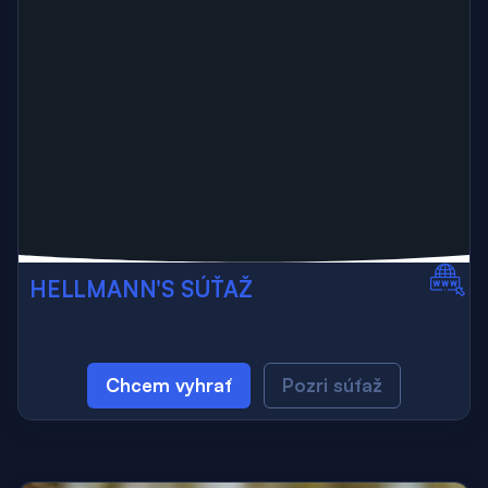
HELLMANN'S SÚŤAŽ
Chcem vyhrať
Pozri súťaž