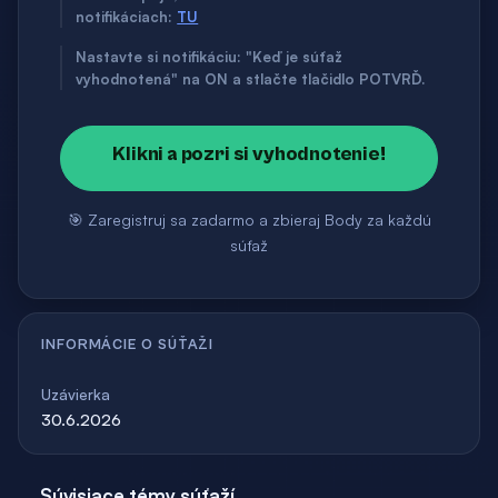
notifikáciach:
TU
Nastavte si notifikáciu: "Keď je súťaž
vyhodnotená" na ON a stlačte tlačidlo POTVRĎ.
Klikni a pozri si vyhodnotenie!
🎯 Zaregistruj sa zadarmo a zbieraj Body za každú
súťaž
INFORMÁCIE O SÚŤAŽI
Uzávierka
30.6.2026
Súvisiace témy súťaží