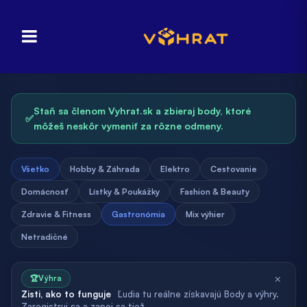
Staň sa členom Vyhrat.sk a zbieraj body, ktoré
✅
môžeš neskôr vymeniť za rôzne odmeny.
Všetko
Hobby & Záhrada
Elektro
Cestovanie
Domácnosť
Lístky & Poukážky
Fashion & Beauty
Zdravie & Fitness
Gastronómia
Mix výhier
Netradičné
×
🏆
Výhra
Zisti, ako to funguje
Ľudia tu reálne získavajú Body a výhry.
Zaregistruj sa a zapoj sa tiež.