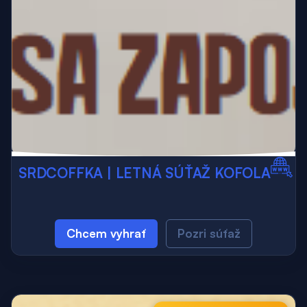
SRDCOFFKA | LETNÁ SÚŤAŽ KOFOLA
Chcem vyhrať
Pozri súťaž