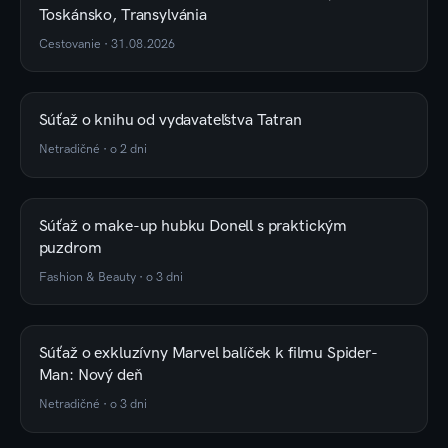
Toskánsko, Transylvánia
Cestovanie
·
31.08.2026
Súťaž o knihu od vydavateľstva Tatran
Netradičné
·
o 2 dni
Súťaž o make-up hubku Donell s praktickým
puzdrom
Fashion & Beauty
·
o 3 dni
Súťaž o exkluzívny Marvel balíček k filmu Spider-
Man: Nový deň
Netradičné
·
o 3 dni