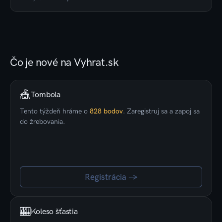
Čo je nové na Vyhrat.sk
🎪
Tombola
Tento týždeň hráme o
828 bodov
.
Zaregistruj sa a zapoj sa
do žrebovania.
Registrácia →
🎰
Koleso šťastia