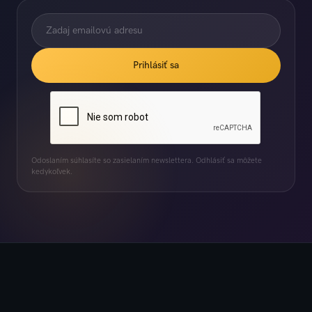
Prihlásiť sa
Odoslaním súhlasíte so zasielaním newslettera. Odhlásiť sa môžete
kedykoľvek.