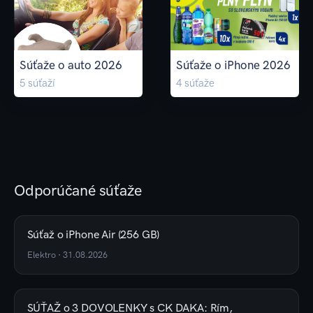
Súťaže o auto 2026
Súťaže o iPhone 2026
5
súťaží
4
súťaže
Odporúčané súťaže
Súťaž o iPhone Air (256 GB)
Elektro
·
31.08.2026
SÚŤAŽ o 3 DOVOLENKY s CK DAKA: Rím,