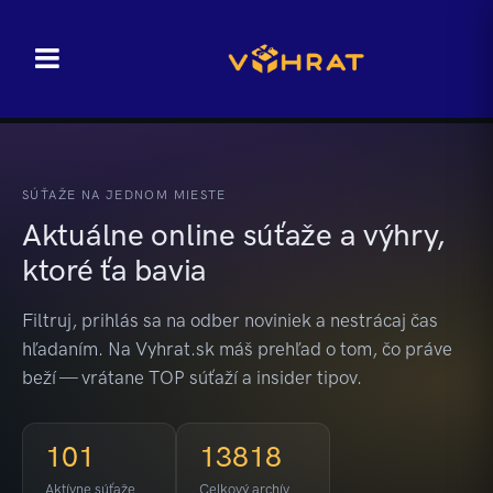
SÚŤAŽE NA JEDNOM MIESTE
Aktuálne online súťaže a výhry,
ktoré ťa bavia
Filtruj, prihlás sa na odber noviniek a nestrácaj čas
hľadaním. Na Vyhrat.sk máš prehľad o tom, čo práve
beží — vrátane TOP súťaží a insider tipov.
101
13818
Aktívne súťaže
Celkový archív