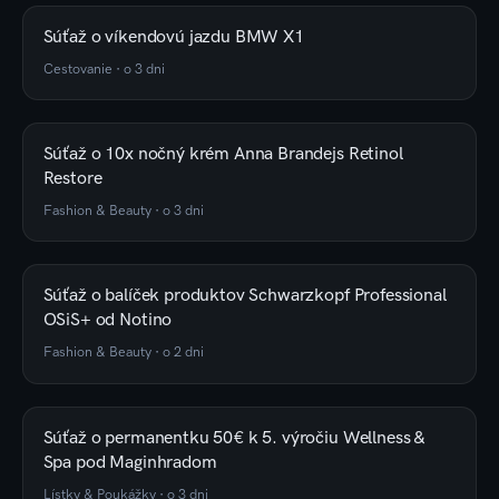
Súťaž o víkendovú jazdu BMW X1
Cestovanie
·
o 3 dni
Súťaž o 10x nočný krém Anna Brandejs Retinol
Restore
Fashion & Beauty
·
o 3 dni
Súťaž o balíček produktov Schwarzkopf Professional
OSiS+ od Notino
Fashion & Beauty
·
o 2 dni
Súťaž o permanentku 50€ k 5. výročiu Wellness &
Spa pod Maginhradom
Lístky & Poukážky
·
o 3 dni