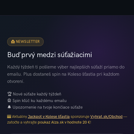
📩 NEWSLETTER
Buď prvý medzi súťažiacimi
Každý týždeň ti pošleme výber najlepších súťaží priamo do
emailu. Plus dostaneš spin na Koleso šťastia pri každom
otvorení.
🏆 Nové súťaže každý týždeň
🎡 Spin kľúč ku každému emailu
🔔 Upozornenie na tvoje končiace súťaže
🎰 Aktuálny
Jackpot v Kolese šťastia
sponzoruje
Vyhrat.sk/Obchod
—
zatočte a vyhrajte
poukaz Alza.sk v hodnote 20 €
!