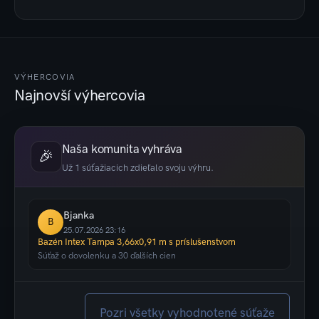
VÝHERCOVIA
Najnovší výhercovia
Naša komunita vyhráva
🎉
Už 1 súťažiacich zdieľalo svoju výhru.
Bjanka
B
25.07.2026 23:16
Bazén Intex Tampa 3,66x0,91 m s príslušenstvom
Súťaž o dovolenku a 30 ďalších cien
Pozri všetky vyhodnotené súťaže