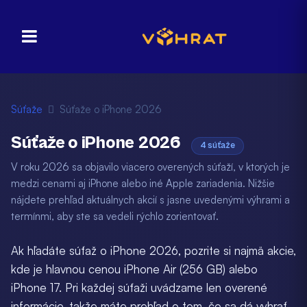
Súťaže
Súťaže o iPhone 2026
Súťaže o iPhone 2026
4 súťaže
V roku 2026 sa objavilo viacero overených súťaží, v ktorých je
medzi cenami aj iPhone alebo iné Apple zariadenia. Nižšie
nájdete prehľad aktuálnych akcií s jasne uvedenými výhrami a
termínmi, aby ste sa vedeli rýchlo zorientovať.
Ak hľadáte súťaž o iPhone 2026, pozrite si najmä akcie,
kde je hlavnou cenou iPhone Air (256 GB) alebo
iPhone 17. Pri každej súťaži uvádzame len overené
informácie, takže máte prehľad o tom, čo sa dá vyhrať