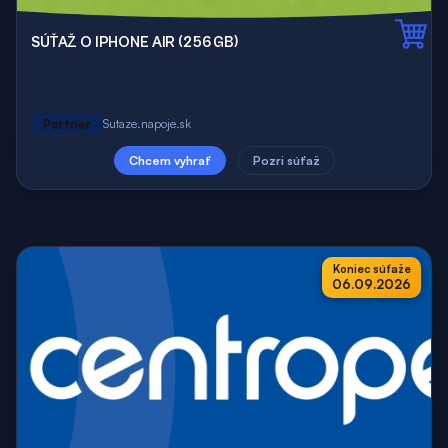
SÚŤAŽ O IPHONE AIR (256 GB)
Partner
Sutaze.napoje.sk
Chcem vyhrať
Pozri súťaž
Koniec súťaže
06.09.2026