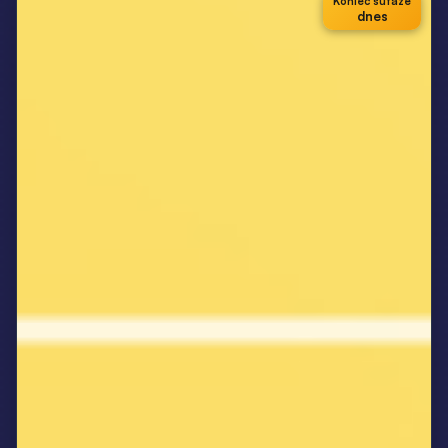
Koniec súťaže
dnes