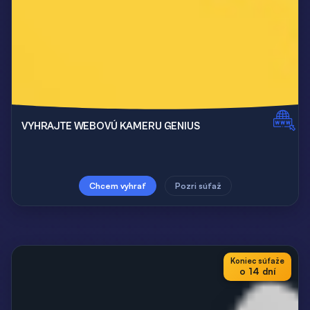
VYHRAJTE WEBOVÚ KAMERU GENIUS
Chcem vyhrať
Pozri súťaž
Koniec súťaže
o 14 dní