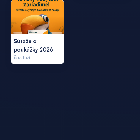
Súťaže o
poukážky 2026
8
súťaží