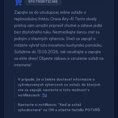
SPOTREBITEĽSKÉ
Zapojte sa do vzrušujúcej online súťaže o
teplovzdušnú fritézu Orava Airy-4! Tento skvelý
prístroj vám umožní pripraviť chutné a zdravé jedlá
bez zbytočného tuku. Nezmeškajte šancu stať sa
jedným z šťastných výhercov. Stačí sa zapojiť a
môžete vyhrať túto inovatívnu kuchynskú pomôcku.
Súťažíme do 13.05.2026, tak neváhajte a zapojte
sa ešte dnes! Objavte zábavu a vzrušenie súťaží na
internete!
V prípade, že si želáte dostávať informácie o
vyžrebovaných výhercoch zo súťaží, do ktorých
ste sa zapojili, nastavte si túto možnosť v
notifikáciach:
TU
Nastavte si notifikáciu: "Keď je súťaž
vyhodnotená" na ON a stlačte tlačidlo POTVRĎ.