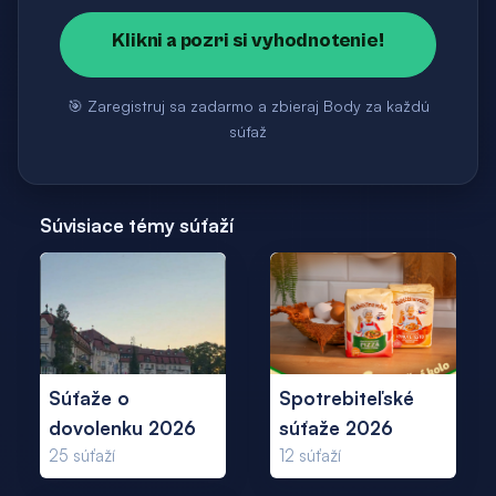
Klikni a pozri si vyhodnotenie!
🎯 Zaregistruj sa zadarmo a zbieraj Body za každú
súťaž
Súvisiace témy súťaží
Súťaže o
Spotrebiteľské
dovolenku 2026
súťaže 2026
25
súťaží
12
súťaží