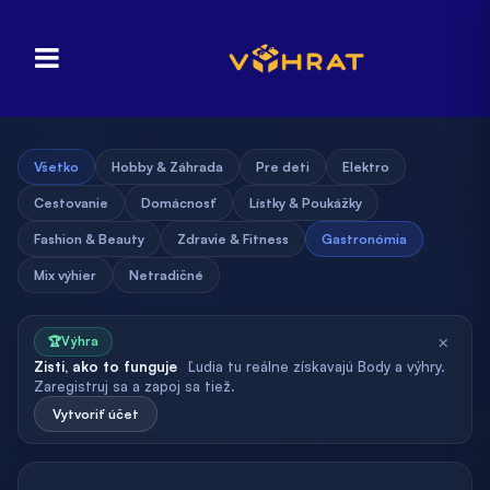
Všetko
Hobby & Záhrada
Pre deti
Elektro
Cestovanie
Domácnosť
Lístky & Poukážky
Fashion & Beauty
Zdravie & Fitness
Gastronómia
Mix výhier
Netradičné
×
🏆
Výhra
Zisti, ako to funguje
Ľudia tu reálne získavajú Body a výhry.
Zaregistruj sa a zapoj sa tiež.
Vytvoriť účet