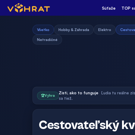
Súťaže
TOP s
Všetko
Hobby & Záhrada
Elektro
Cestova
Netradičné
Zisti, ako to funguje
Ľudia tu reálne zí
🏆
Výhra
sa tiež.
Cestovateľský k