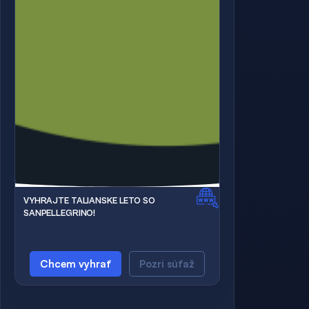
VYHRAJTE TALIANSKE LETO SO
SANPELLEGRINO!
Chcem vyhrať
Pozri súťaž