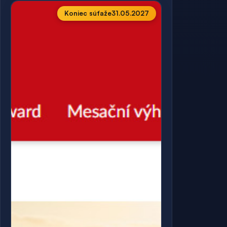
Koniec súťaže
31.05.2027