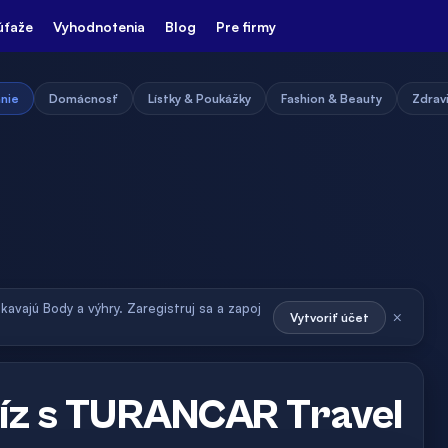
úťaže
Vyhodnotenia
Blog
Pre firmy
nie
Domácnosť
Lístky & Poukážky
Fashion & Beauty
Zdravi
skavajú Body a výhry. Zaregistruj sa a zapoj
×
Vytvoriť účet
víz s TURANCAR Travel