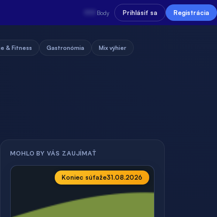
???
Prihlásiť sa
Registrácia
Body
e & Fitness
Gastronómia
Mix výhier
MOHLO BY VÁS ZAUJÍMAŤ
Koniec súťaže
31.08.2026