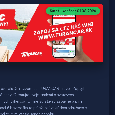
Súťaž ukončená
01.08.2026
estovateľským kvízom od TURANCAR Travel! Zapojiť
é ceny. Otestujte svoje znalosti o svetových
stných výhercov. Online súťaže sú zábavné a plné
polu! Nezmeškajte príležitosť zažiť dobrodružstvo a
pojíte, tým väčšia šanca na výhru!