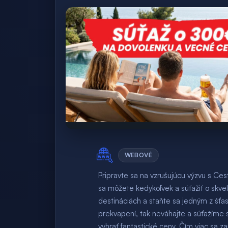
WEBOVÉ
Pripravte sa na vzrušujúcu výzvu s C
sa môžete kedykoľvek a súťažiť o skvel
destináciách a staňte sa jedným z šťa
prekvapení, tak neváhajte a súťažíme s
vyhrať fantastické ceny. Čím viac sa za