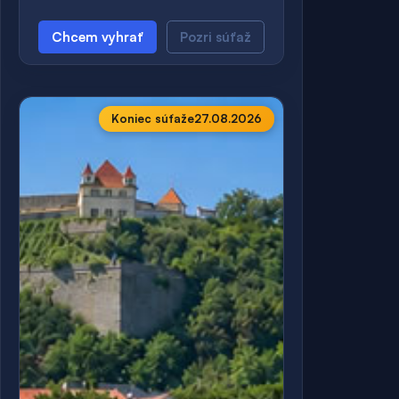
Chcem vyhrať
Pozri súťaž
Koniec súťaže
27.08.2026