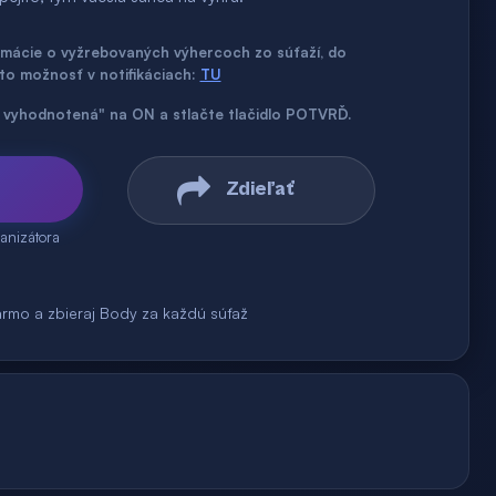
ormácie o vyžrebovaných výhercoch zo súťaží, do
úto možnosť v notifikáciach:
TU
až vyhodnotená" na ON a stlačte tlačidlo POTVRĎ.
Zdieľať
anizátora
armo a zbieraj Body za každú súťaž