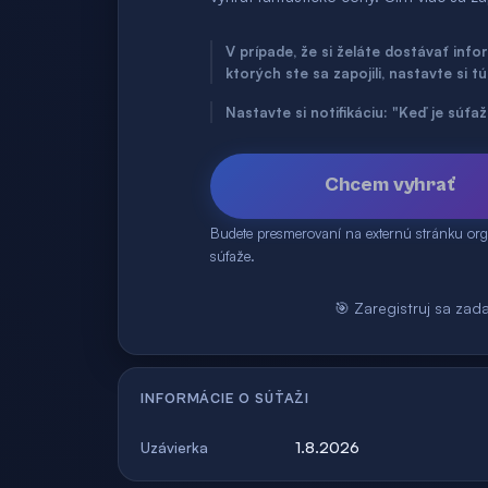
V prípade, že si želáte dostávať inf
ktorých ste sa zapojili, nastavte si t
Nastavte si notifikáciu: "Keď je súť
Chcem vyhrať
Budete presmerovaní na externú stránku org
súťaže.
🎯 Zaregistruj sa zad
INFORMÁCIE O SÚŤAŽI
1.8.2026
Uzávierka