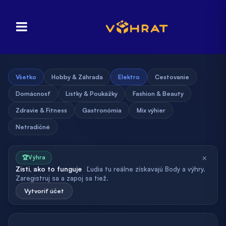
Všetko
Hobby & Záhrada
Elektro
Cestovanie
Domácnosť
Lístky & Poukážky
Fashion & Beauty
Zdravie & Fitness
Gastronómia
Mix výhier
Netradičné
×
🏆
Výhra
Zisti, ako to funguje
Ľudia tu reálne získavajú Body a výhry.
Zaregistruj sa a zapoj sa tiež.
Vytvoriť účet