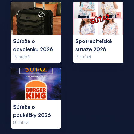
Súťaže o
Spotrebiteľské
dovolenku 2026
súťaže 2026
19
súťaží
9
súťaží
Súťaže o
poukážky 2026
8
súťaží