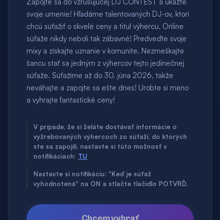
Zapojte sa do vzrušujúcej DJ CONTEST a ukážte
svoje umenie! Hľadáme talentovaných DJ-ov, ktorí
chcú súťažiť o skvelé ceny a titul výhercu. Online
súťaže nikdy neboli tak zábavné! Predveďte svoje
mixy a získajte uznanie v komunite. Nezmeškajte
šancu stať sa jedným z výhercov tejto jedinečnej
súťaže. Súťažíme až do 30. júna 2026, takže
neváhajte a zapojte sa ešte dnes! Urobte si meno
a vyhrajte fantastické ceny!
V prípade, že si želáte dostávať informácie o
vyžrebovaných výhercoch zo súťaží, do ktorých
ste sa zapojili, nastavte si túto možnosť v
notifikáciach:
TU
Nastavte si notifikáciu: "Keď je súťaž
vyhodnotená" na ON a stlačte tlačidlo POTVRĎ.
Chcem vyhrať