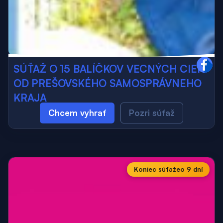
SÚŤAŽ O 15 BALÍČKOV VECNÝCH CIEN
OD PREŠOVSKÉHO SAMOSPRÁVNEHO
KRAJA
Chcem vyhrať
Pozri súťaž
Koniec súťaže
o 9 dní