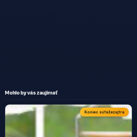
Mohlo by vás zaujímať
Koniec súťaže
zajtra