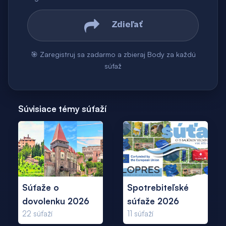
Zdieľať
🎯 Zaregistruj sa zadarmo a zbieraj Body za každú
súťaž
Súvisiace témy súťaží
Súťaže o
Spotrebiteľské
dovolenku 2026
súťaže 2026
22
súťaží
11
súťaží