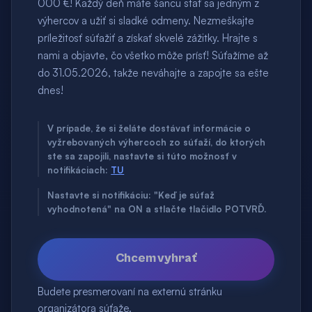
000 €! Každý deň máte šancu stať sa jedným z
výhercov a užiť si sladké odmeny. Nezmeškajte
príležitosť súťažiť a získať skvelé zážitky. Hrajte s
nami a objavte, čo všetko môže prísť! Súťažíme až
do 31.05.2026, takže neváhajte a zapojte sa ešte
dnes!
V prípade, že si želáte dostávať informácie o
vyžrebovaných výhercoch zo súťaží, do ktorých
ste sa zapojili, nastavte si túto možnosť v
notifikáciach:
TU
Nastavte si notifikáciu: "Keď je súťaž
vyhodnotená" na ON a stlačte tlačidlo POTVRĎ.
Chcem vyhrať
Budete presmerovaní na externú stránku
organizátora súťaže.