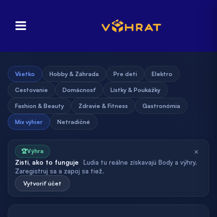
Všetko
Hobby & Záhrada
Pre deti
Elektro
Cestovanie
Domácnosť
Lístky & Poukážky
Fashion & Beauty
Zdravie & Fitness
Gastronómia
Mix výhier
Netradičné
×
🏆
Výhra
Zisti, ako to funguje
Ľudia tu reálne získavajú Body a výhry.
Zaregistruj sa a zapoj sa tiež.
Vytvoriť účet