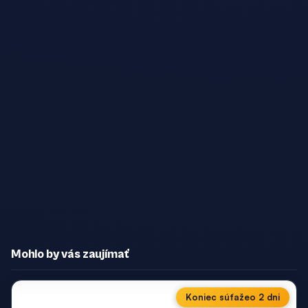
Mohlo by vás zaujímať
Koniec súťaže
o 2 dni