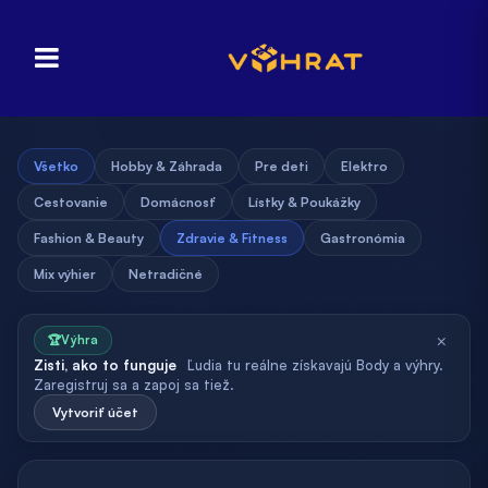
Všetko
Hobby & Záhrada
Pre deti
Elektro
Cestovanie
Domácnosť
Lístky & Poukážky
Fashion & Beauty
Zdravie & Fitness
Gastronómia
Mix výhier
Netradičné
×
🏆
Výhra
Zisti, ako to funguje
Ľudia tu reálne získavajú Body a výhry.
Zaregistruj sa a zapoj sa tiež.
Vytvoriť účet