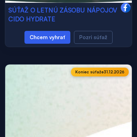
SÚŤAŽ O LETNÚ ZÁSOBU NÁPOJOV
CIDO HYDRATE
Chcem vyhrať
Pozri súťaž
Koniec súťaže
31.12.2026