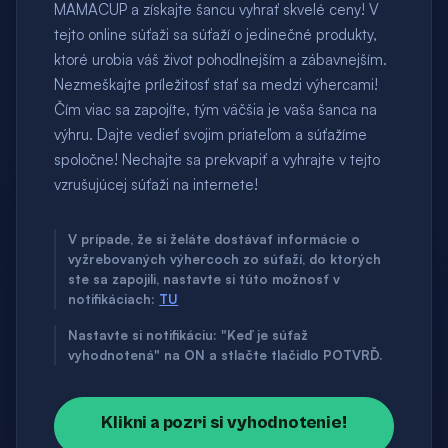
MAMACUP a získajte šancu vyhrať skvelé ceny! V
tejto online súťaži sa súťaží o jedinečné produkty,
ktoré urobia váš život pohodlnejším a zábavnejším.
Nezmeškajte príležitosť stať sa medzi výhercami!
Čím viac sa zapojíte, tým väčšia je vaša šanca na
výhru. Dajte vedieť svojim priateľom a súťažíme
spoločne! Nechajte sa prekvapiť a vyhrajte v tejto
vzrušujúcej súťaži na internete!
V prípade, že si želáte dostávať informácie o
vyžrebovaných výhercoch zo súťaží, do ktorých
ste sa zapojili, nastavte si túto možnosť v
notifikáciach:
TU
Nastavte si notifikáciu: "Keď je súťaž
vyhodnotená" na ON a stlačte tlačidlo POTVRĎ.
Klikni a pozri si vyhodnotenie!