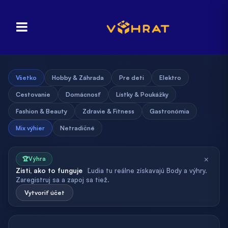
Všetko
Hobby & Záhrada
Pre deti
Elektro
Cestovanie
Domácnosť
Lístky & Poukážky
Fashion & Beauty
Zdravie & Fitness
Gastronómia
Mix výhier
Netradičné
×
🏆
Výhra
Zisti, ako to funguje
Ľudia tu reálne získavajú Body a výhry.
Zaregistruj sa a zapoj sa tiež.
Vytvoriť účet