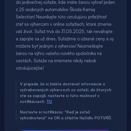
do jedinečnej súťaže, kde máte šancu vyhrať jeden
z 25 osobných automobilov Škoda Kamiq
Selection! Neunikajte túto vzrušujúcu príležitosť
stať sa výhercom v online súťažiach, ktoré zmenia
váš život. Súťaž trvá do 31.05.2025, tak neváhajte
a zapojte sa už dnes. Súťažíme o úžasné ceny a vy
môžete byť jedným z výhercov! Nezmeškajte
šancu na výhru vašeho nového spoločníka na
cestách. Súťaže na internete nikdy neboli
vzrušujúcejšie!
V prípade, že si želáte dostávať informácie o
vyžrebovaných výhercoch zo súťaží, do ktorých
ste sa zapojili, nastavte si túto možnosť v
notifikáciach:
TU
Nastavte si notifikáciu: "Keď je súťaž
vyhodnotená" na ON a stlačte tlačidlo POTVRĎ.