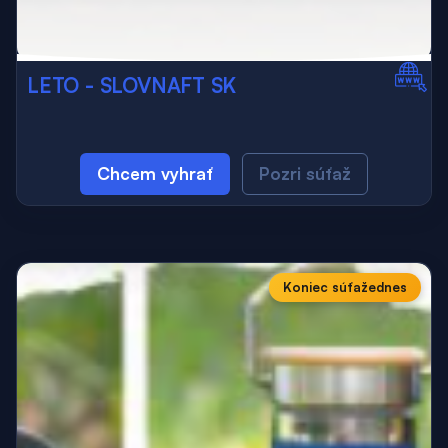
LETO - SLOVNAFT SK
Chcem vyhrať
Pozri súťaž
Koniec súťaže
dnes