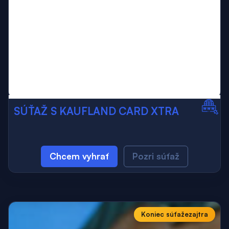
SÚŤAŽ S KAUFLAND CARD XTRA
Chcem vyhrať
Pozri súťaž
Koniec súťaže
zajtra