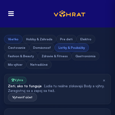
Všetko
Hobby & Záhrada
Pre deti
Elektro
Cestovanie
Domácnosť
Lístky & Poukážky
Fashion & Beauty
Zdravie & Fitness
Gastronómia
Mix výhier
Netradičné
×
🏆
Výhra
Zisti, ako to funguje
Ľudia tu reálne získavajú Body a výhry.
Zaregistruj sa a zapoj sa tiež.
Vytvoriť účet