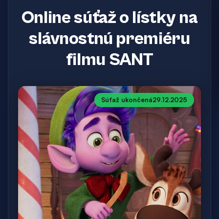
Online súťaž o lístky na
slávnostnú premiéru
filmu SANT
Súťaž ukončená
29.12.2025