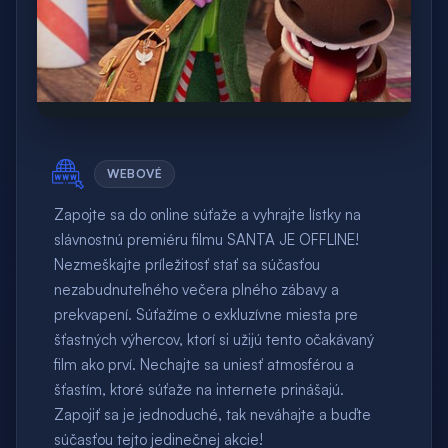
WEBOVÉ
Zapojte sa do online súťaže a vyhrajte lístky na
slávnostnú premiéru filmu SANTA JE OFFLINE!
Nezmeškajte príležitosť stať sa súčasťou
nezabudnuteľného večera plného zábavy a
prekvapení. Súťažíme o exkluzívne miesta pre
šťastných výhercov, ktorí si užijú tento očakávaný
film ako prví. Nechajte sa uniesť atmosférou a
šťastím, ktoré súťaže na internete prinášajú.
Zapojiť sa je jednoduché, tak neváhajte a buďte
súčasťou tejto jedinečnej akcie!