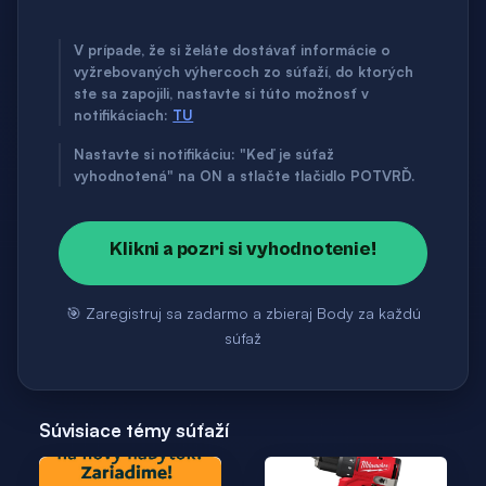
V prípade, že si želáte dostávať informácie o
vyžrebovaných výhercoch zo súťaží, do ktorých
ste sa zapojili, nastavte si túto možnosť v
notifikáciach:
TU
Nastavte si notifikáciu: "Keď je súťaž
vyhodnotená" na ON a stlačte tlačidlo POTVRĎ.
Klikni a pozri si vyhodnotenie!
🎯 Zaregistruj sa zadarmo a zbieraj Body za každú
súťaž
Súvisiace témy súťaží