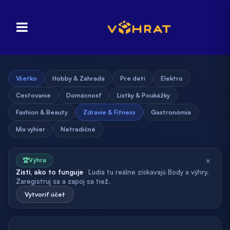
Všetko
Hobby & Záhrada
Pre deti
Elektro
Cestovanie
Domácnosť
Lístky & Poukážky
Fashion & Beauty
Zdravie & Fitness
Gastronómia
Mix výhier
Netradičné
×
🏆
Výhra
Zisti, ako to funguje
Ľudia tu reálne získavajú Body a výhry.
Zaregistruj sa a zapoj sa tiež.
Vytvoriť účet