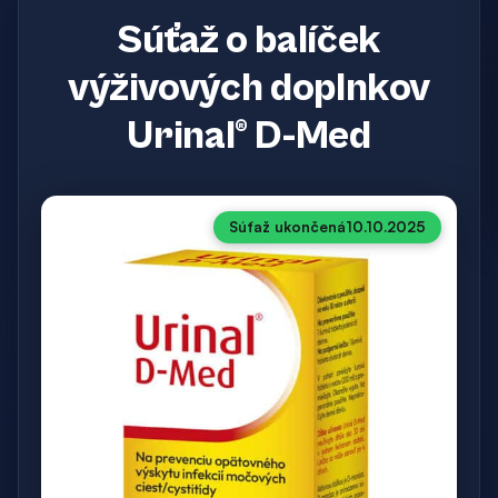
Súťaž o balíček
výživových doplnkov
Urinal® D-Med
Súťaž ukončená
10.10.2025