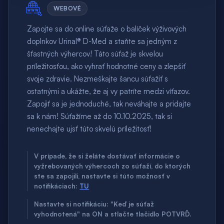
WEBOVÉ
Zapojte sa do online súťaže o balíček výživových
doplnkov Urinal® D-Med a staňte sa jedným z
šťastných výhercov! Táto súťaž je skvelou
príležitosťou, ako vyhrať hodnotné ceny a zlepšiť
svoje zdravie. Nezmeškajte šancu súťažiť s
ostatnými a ukážte, že aj vy patríte medzi víťazov.
Zapojiť sa je jednoduché, tak neváhajte a pridajte
sa k nám! Súťažíme až do 10.10.2025, tak si
nenechajte ujsť túto skvelú príležitosť!
V prípade, že si želáte dostávať informácie o
vyžrebovaných výhercoch zo súťaží, do ktorých
ste sa zapojili, nastavte si túto možnosť v
notifikáciach:
TU
Nastavte si notifikáciu: "Keď je súťaž
vyhodnotená" na ON a stlačte tlačidlo POTVRĎ.