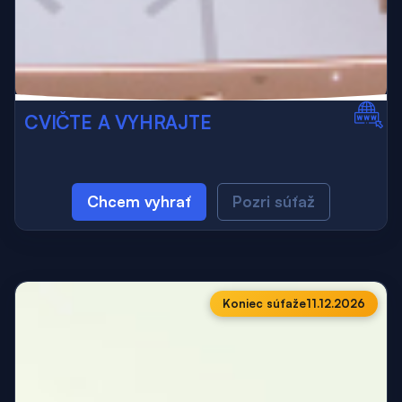
CVIČTE A VYHRAJTE
Chcem vyhrať
Pozri súťaž
Koniec súťaže
11.12.2026