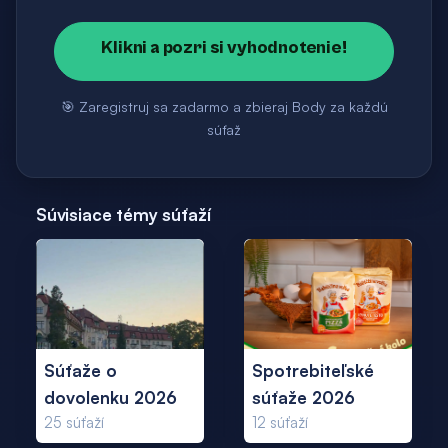
Klikni a pozri si vyhodnotenie!
🎯 Zaregistruj sa zadarmo a zbieraj Body za každú
súťaž
Súvisiace témy súťaží
Súťaže o
Spotrebiteľské
dovolenku 2026
súťaže 2026
25
súťaží
12
súťaží