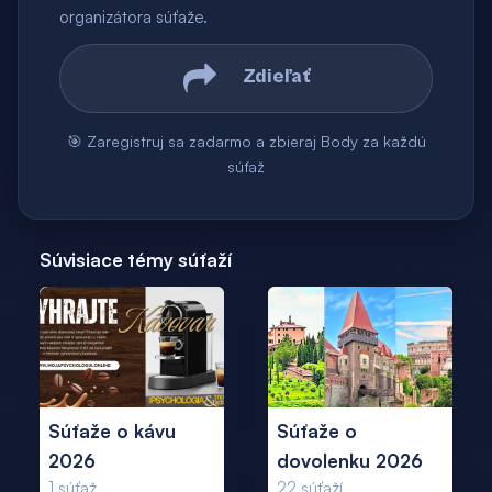
organizátora súťaže.
Zdieľať
🎯 Zaregistruj sa zadarmo a zbieraj Body za každú
súťaž
Súvisiace témy súťaží
Súťaže o kávu
Súťaže o
2026
dovolenku 2026
1
súťaž
22
súťaží