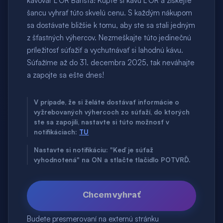
kávovar L´OR Barista! Kúpte si kávu L´OR a získejte
šancu vyhrať túto skvelú cenu. S každým nákupom
sa dostávate bližšie k tomu, aby ste sa stali jedným
z šťastných výhercov. Nezmeškajte túto jedinečnú
príležitosť súťažiť a vychutnávať si lahodnú kávu.
Súťažíme až do 31. decembra 2025, tak neváhajte
a zapojte sa ešte dnes!
V prípade, že si želáte dostávať informácie o
vyžrebovaných výhercoch zo súťaží, do ktorých
ste sa zapojili, nastavte si túto možnosť v
notifikáciach:
TU
Nastavte si notifikáciu: "Keď je súťaž
vyhodnotená" na ON a stlačte tlačidlo POTVRĎ.
Chcem vyhrať
Budete presmerovaní na externú stránku