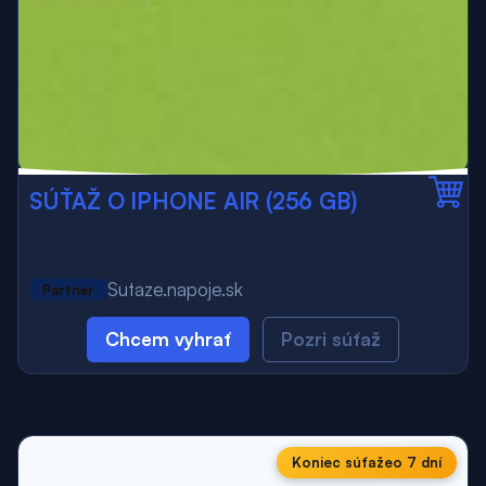
SÚŤAŽ O IPHONE AIR (256 GB)
Sutaze.napoje.sk
Partner
Chcem vyhrať
Pozri súťaž
Koniec súťaže
o 7 dní