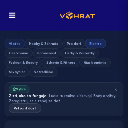
Všetko
Hobby & Záhrada
Pre deti
Elektro
Cestovanie
Domácnosť
Lístky & Poukážky
Fashion & Beauty
Zdravie & Fitness
Gastronómia
Mix výhier
Netradičné
×
🏆
Výhra
Zisti, ako to funguje
Ľudia tu reálne získavajú Body a výhry.
Zaregistruj sa a zapoj sa tiež.
Vytvoriť účet