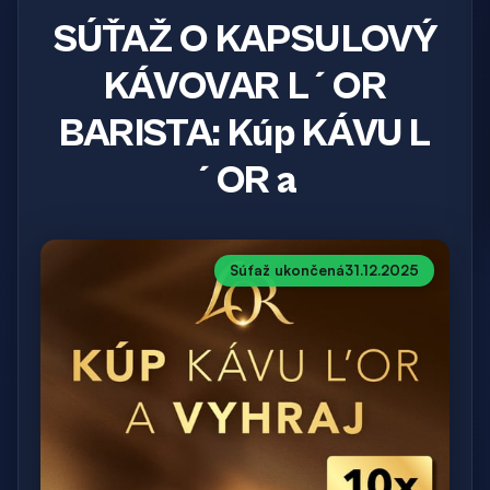
SÚŤAŽ O KAPSULOVÝ
KÁVOVAR L´OR
BARISTA: Kúp KÁVU L
´OR a
Súťaž ukončená
31.12.2025