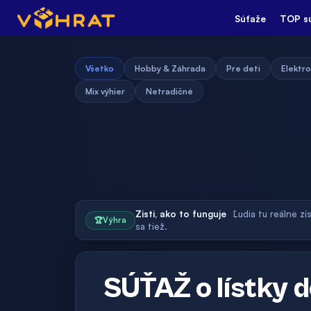
Súťaže
TOP s
Všetko
Hobby & Záhrada
Pre deti
Elektro
Mix výhier
Netradičné
Zisti, ako to funguje
Ľudia tu reálne zí
🏆
Výhra
sa tiež.
SÚŤAŽ o lístky 