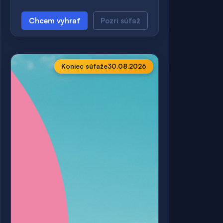
Chcem vyhrať
Pozri súťaž
Koniec súťaže
30.08.2026