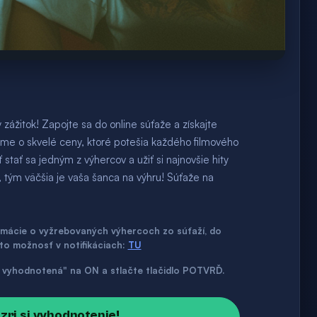
zážitok! Zapojte sa do online súťaže a získajte
íme o skvelé ceny, ktoré potešia každého filmového
stať sa jedným z výhercov a užiť si najnovšie hity
, tým väčšia je vaša šanca na výhru! Súťaže na
ormácie o vyžrebovaných výhercoch zo súťaží, do
úto možnosť v notifikáciach:
TU
až vyhodnotená" na ON a stlačte tlačidlo POTVRĎ.
ozri si vyhodnotenie!