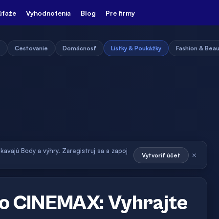
úťaže
Vyhodnotenia
Blog
Pre firmy
Cestovanie
Domácnosť
Lístky & Poukážky
Fashion & Bea
skavajú Body a výhry. Zaregistruj sa a zapoj
×
Vytvoriť účet
do CINEMAX: Vyhrajte