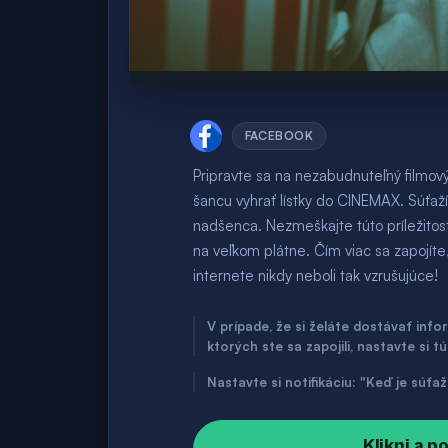
FACEBOOK
Pripravte sa na nezabudnuteľný filmový 
šancu vyhrať lístky do CINEMAX. Súťaž
nadšenca. Nezmeškajte túto príležitosť 
na veľkom plátne. Čím viac sa zapojíte
internete nikdy neboli tak vzrušujúce!
V prípade, že si želáte dostávať inf
ktorých ste sa zapojili, nastavte si t
Nastavte si notifikáciu: "Keď je súť
Klikni a p