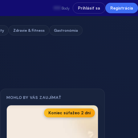
???
Prihlásiť sa
Registrácia
Body
uty
Zdravie & Fitness
Gastronómia
MOHLO BY VÁS ZAUJÍMAŤ
Koniec súťaže
o 2 dni