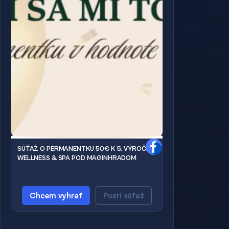
SÚŤAŽ O PERMANENTKU 50€ K 5. VÝROČIU
WELLNESS & SPA POD MAGINHRADOM
Chcem vyhrať
Pozri súťaž