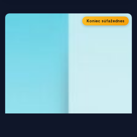
Koniec súťaže
dnes