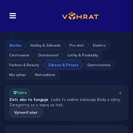
Všetko
Hobby & Záhrada
Pre deti
Elektro
Cestovanie
Domácnosť
Lístky & Poukážky
Fashion & Beauty
Zdravie & Fitness
Gastronómia
Mix výhier
Netradičné
×
🏆
Výhra
Zisti, ako to funguje
Ľudia tu reálne získavajú Body a výhry.
Zaregistruj sa a zapoj sa tiež.
Vytvoriť účet