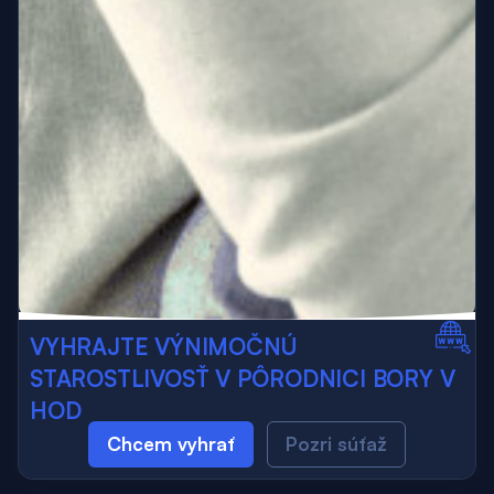
VYHRAJTE VÝNIMOČNÚ
STAROSTLIVOSŤ V PÔRODNICI BORY V
HOD
Chcem vyhrať
Pozri súťaž