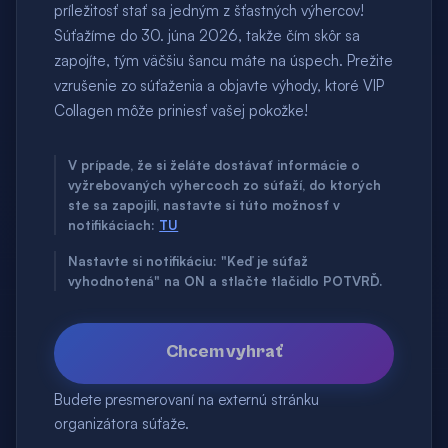
príležitosť stať sa jedným z šťastných výhercov!
Súťažíme do 30. júna 2026, takže čím skôr sa
zapojíte, tým väčšiu šancu máte na úspech. Prežite
vzrušenie zo súťaženia a objavte výhody, ktoré VIP
Collagen môže priniesť vašej pokožke!
V prípade, že si želáte dostávať informácie o
vyžrebovaných výhercoch zo súťaží, do ktorých
ste sa zapojili, nastavte si túto možnosť v
notifikáciach:
TU
Nastavte si notifikáciu: "Keď je súťaž
vyhodnotená" na ON a stlačte tlačidlo POTVRĎ.
Chcem vyhrať
Budete presmerovaní na externú stránku
organizátora súťaže.