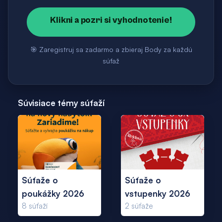
Klikni a pozri si vyhodnotenie!
🎯 Zaregistruj sa zadarmo a zbieraj Body za každú
súťaž
Súvisiace témy súťaží
Súťaže o
Súťaže o
poukážky 2026
vstupenky 2026
8
súťaží
2
súťaže