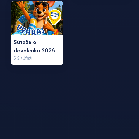
Súťaže o
dovolenku 2026
23
súťaží