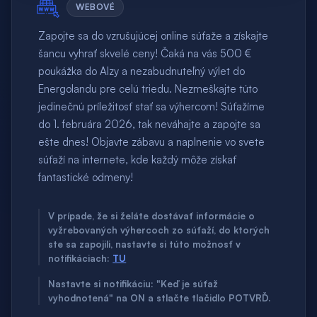
WEBOVÉ
Zapojte sa do vzrušujúcej online súťaže a získajte
šancu vyhrať skvelé ceny! Čaká na vás 500 €
poukážka do Alzy a nezabudnuteľný výlet do
Energolandu pre celú triedu. Nezmeškajte túto
jedinečnú príležitosť stať sa výhercom! Súťažíme
do 1. februára 2026, tak neváhajte a zapojte sa
ešte dnes! Objavte zábavu a naplnenie vo svete
súťaží na internete, kde každý môže získať
fantastické odmeny!
V prípade, že si želáte dostávať informácie o
vyžrebovaných výhercoch zo súťaží, do ktorých
ste sa zapojili, nastavte si túto možnosť v
notifikáciach:
TU
Nastavte si notifikáciu: "Keď je súťaž
vyhodnotená" na ON a stlačte tlačidlo POTVRĎ.