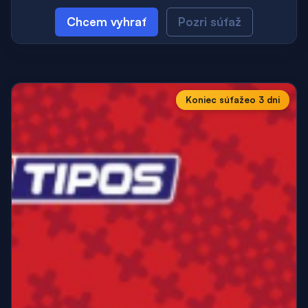
Chcem vyhrať
Pozri súťaž
Koniec súťaže
o 3 dni