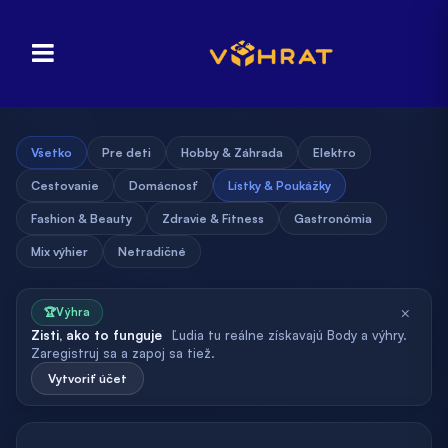
Všetko
Pre deti
Hobby & Záhrada
Elektro
Cestovanie
Domácnosť
Lístky & Poukážky
Fashion & Beauty
Zdravie & Fitness
Gastronómia
Mix výhier
Netradičné
×
🏆
Výhra
Zisti, ako to funguje
Ľudia tu reálne získavajú Body a výhry.
Zaregistruj sa a zapoj sa tiež.
Vytvoriť účet