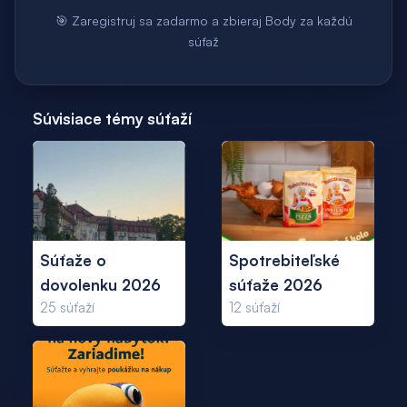
🎯 Zaregistruj sa zadarmo a zbieraj Body za každú
súťaž
Súvisiace témy súťaží
Súťaže o
Spotrebiteľské
dovolenku 2026
súťaže 2026
25
súťaží
12
súťaží