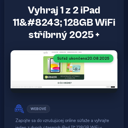
Vyhraj 1 z 2 iPad
11&#8243; 128GB WiFi
stříbrný 2025 +
Súťaž ukončená
20.08.2025
WEBOVÉ
Zapojte sa do vzrušujúcej online súťaže a vyhrajte
jeden z dvoch úžasných iPad 11″ 128GB WiFi v