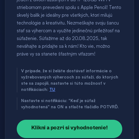
striebornom prevedení spolu s Apple Pencil! Tento
skvelý balík je ideálny pre všetkých, ktorí milujú
technológie a kreativitu. Nezmeškajte svoju šancu
stať sa výhercom a využite jedinečnú príležitosť na
súťaženie. Súťažíme až do 20.08.2025, tak
neváhajte a pridajte sa k nám! Kto vie, možno
práve vy sa stanete šťastným víťazom!
V prípade, že si želáte dostávať informácie o
vyžrebovaných výhercoch zo súťaží, do ktorých
ste sa zapojili, nastavte si túto možnosť v
notifikáciach:
TU
Nastavte si notifikáciu: "Keď je súťaž
vyhodnotená" na ON a stlačte tlačidlo POTVRĎ.
Klikni a pozri si vyhodnotenie!