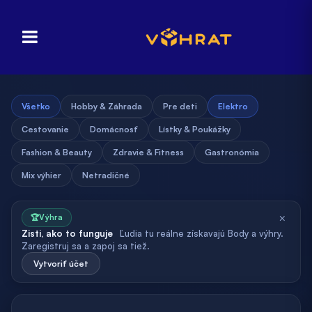
Všetko
Hobby & Záhrada
Pre deti
Elektro
Cestovanie
Domácnosť
Lístky & Poukážky
Fashion & Beauty
Zdravie & Fitness
Gastronómia
Mix výhier
Netradičné
×
🏆
Výhra
Zisti, ako to funguje
Ľudia tu reálne získavajú Body a výhry.
Zaregistruj sa a zapoj sa tiež.
Vytvoriť účet