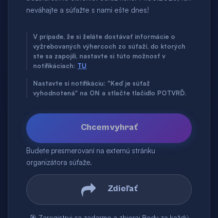
neváhajte a súťažte s nami ešte dnes!
V prípade, že si želáte dostávať informácie o
vyžrebovaných výhercoch zo súťaží, do ktorých
ste sa zapojili, nastavte si túto možnosť v
notifikáciach:
TU
Nastavte si notifikáciu: "Keď je súťaž
vyhodnotená" na ON a stlačte tlačidlo POTVRĎ.
Chcem vyhrať
Budete presmerovaní na externú stránku
organizátora súťaže.
Zdieľať
🎯 Zaregistruj sa zadarmo a zbieraj Body za každú