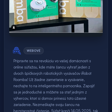
WEBOVÉ
Pripravte sa na revolúciu vo vašej domácnosti s
online súťažou, kde máte šancu vyhrať jeden z
dvoch špičkových robotických vysávačov iRobot
Roomba! Už žiadne zametanie a vysávanie,
nechajte to na inteligentného pomocníka. Zapojiť
sa je jednoduché a môžete sa stať jedným z
výhercov, ktorí si domov prinesú toto úžasné
zariadenie. Nezmeškajte svoju šancu na
bezstarostné čistenie. Súťaž končí 14.05.2025, tak