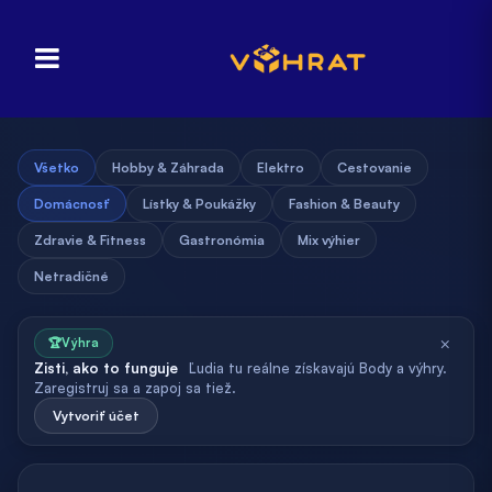
Všetko
Hobby & Záhrada
Elektro
Cestovanie
Domácnosť
Lístky & Poukážky
Fashion & Beauty
Zdravie & Fitness
Gastronómia
Mix výhier
Netradičné
×
🏆
Výhra
Zisti, ako to funguje
Ľudia tu reálne získavajú Body a výhry.
Zaregistruj sa a zapoj sa tiež.
Vytvoriť účet