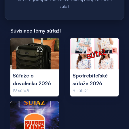
súťaž
Súvisiace témy súťaží
Súťaže o
Spotrebiteľské
dovolenku 2026
súťaže 2026
19
súťaží
9
súťaží