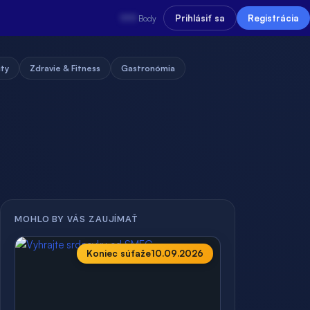
???
Prihlásiť sa
Registrácia
Body
uty
Zdravie & Fitness
Gastronómia
MOHLO BY VÁS ZAUJÍMAŤ
Koniec súťaže
10.09.2026