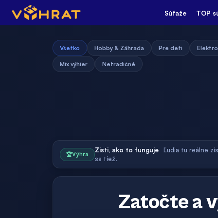
Súťaže
TOP s
Všetko
Hobby & Záhrada
Pre deti
Elektro
Mix výhier
Netradičné
Zisti, ako to funguje
Ľudia tu reálne zí
🏆
Výhra
sa tiež.
Zatočte a v