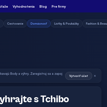
úťaže
Vyhodnotenia
Blog
Pre firmy
Cestovanie
Domácnosť
Lístky & Poukážky
Fashion & Bea
skavajú Body a výhry. Zaregistruj sa a zapoj
×
Vytvoriť účet
yhrajte s Tchibo