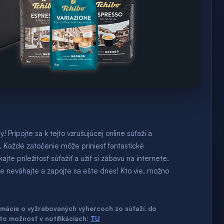
 Pripojte sa k tejto vzrušujúcej online súťaži a
. Každé zatočenie môže priniesť fantastické
te príležitosť súťažiť a užiť si zábavu na internete.
e neváhajte a zapojte sa ešte dnes! Kto vie, možno
ormácie o vyžrebovaných výhercoch zo súťaží, do
úto možnosť v notifikáciach:
TU