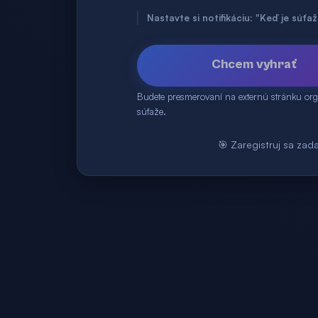
Nastavte si notifikáciu: "Keď je súť
Chcem vyhrať
Budete presmerovaní na externú stránku org
súťaže.
🎯 Zaregistruj sa zad