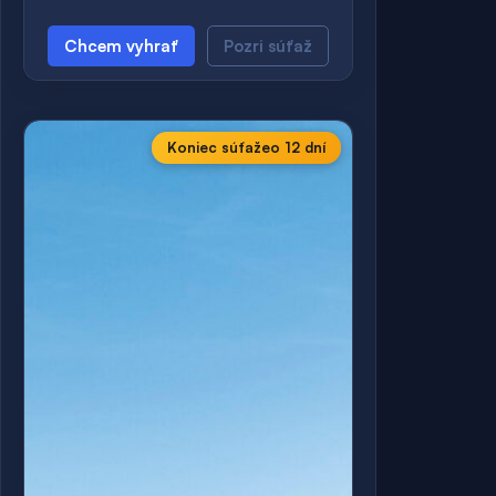
Chcem vyhrať
Pozri súťaž
Koniec súťaže
o 12 dní