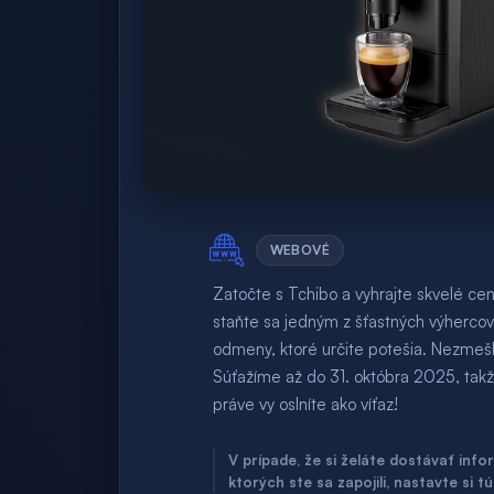
WEBOVÉ
Zatočte s Tchibo a vyhrajte skvelé ceny!
staňte sa jedným z šťastných výhercov
odmeny, ktoré určite potešia. Nezmeškaj
Súťažíme až do 31. októbra 2025, takž
práve vy oslníte ako víťaz!
V prípade, že si želáte dostávať inf
ktorých ste sa zapojili, nastavte si t