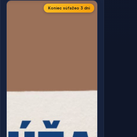
Koniec súťaže
o 3 dni