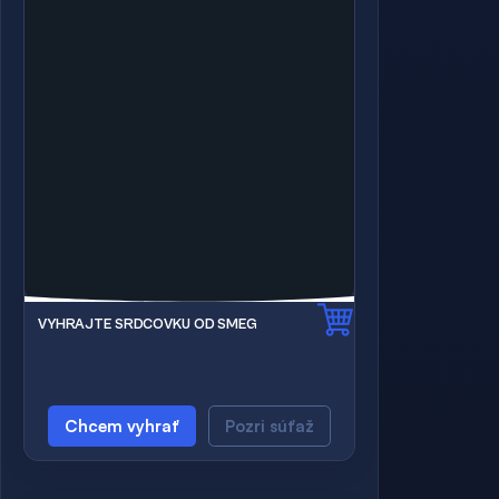
VYHRAJTE SRDCOVKU OD SMEG
Chcem vyhrať
Pozri súťaž