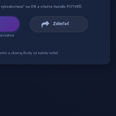
až vyhodnotená" na ON a stlačte tlačidlo POTVRĎ.
Zdieľať
anizátora
armo a zbieraj Body za každú súťaž