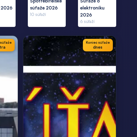
Spotrebiteľské
Súťaže o
 2026
súťaže 2026
elektroniku
10
súťaží
2026
6
súťaží
 súťaže
Koniec súťaže
tra
dnes