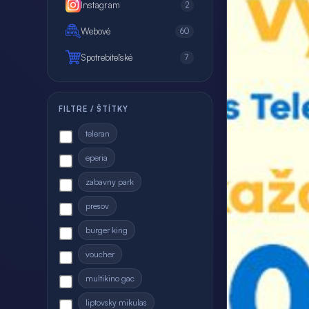
Instagram
2
Webové
60
Spotrebiteľské
7
FILTRE / ŠTÍTKY
teleran
eperia
zabavny park
presov
burger king
voucher
multikino gac
liptovsky mikulas