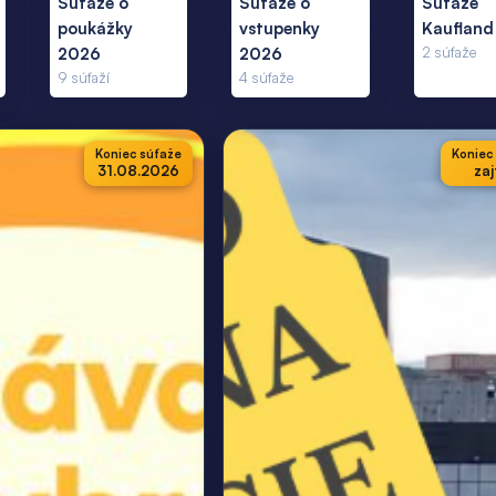
Súťaže o
Súťaže o
Súťaže
poukážky
vstupenky
Kaufland
2026
2026
2
súťaže
9
súťaží
4
súťaže
Koniec súťaže
Koniec
31.08.2026
zaj