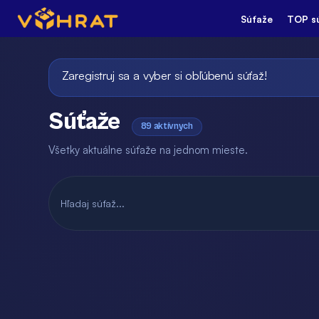
Súťaže
TOP s
Zaregistruj sa a vyber si obľúbenú súťaž!
Súťaže
89 aktívnych
Všetky aktuálne súťaže na jednom mieste.