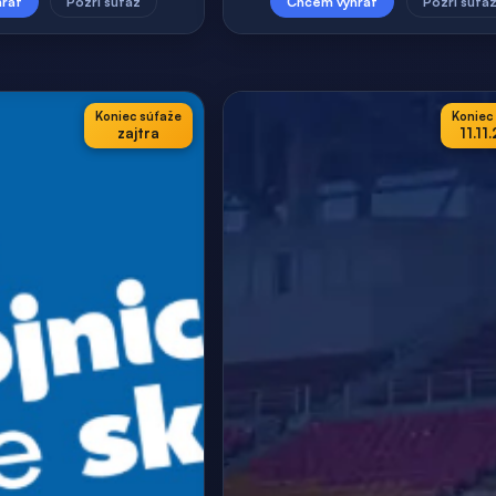
rať
Pozri súťaž
Chcem vyhrať
Pozri súťa
Koniec súťaže
Koniec
zajtra
11.11