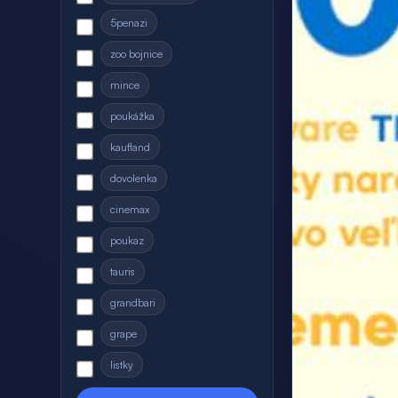
5penazi
zoo bojnice
mince
poukážka
kaufland
dovolenka
cinemax
poukaz
tauris
grandbari
grape
listky