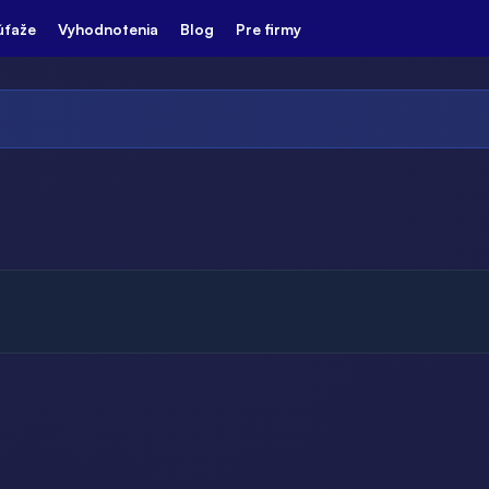
úťaže
Vyhodnotenia
Blog
Pre firmy