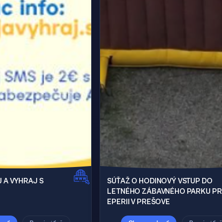
 A VYHRAJ S
SÚŤAŽ O HODINOVÝ VSTUP DO
LETNÉHO ZÁBAVNÉHO PARKU PR
EPERII V PREŠOVE