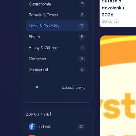
Súťaže o
Gastronómia
7
dovolenku
2026
Zdravie & Fitness
5
20
súťaží
Lístky & Poukážky
14
Elektro
11
Hobby & Záhrada
1
Mix výhier
18
Domácnosť
6
Zobraziť všetky
ZDROJ / SIEŤ
Facebook
20