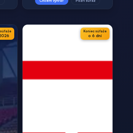
ž
Chcem vyhrať
Pozri súťaž
 súťaže
Koniec súťaže
.2026
o 6 dní