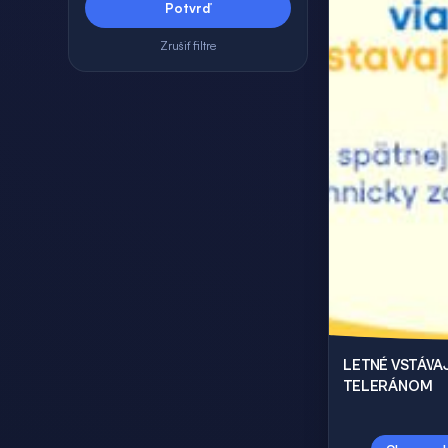
Potvrď
Zrušiť filtre
LETNÉ VSTÁVAJ
TELERÁNOM