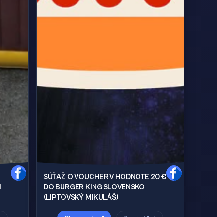
SÚŤAŽ O VOUCHER V HODNOTE 20 €
I
DO BURGER KING SLOVENSKO
(LIPTOVSKÝ MIKULÁŠ)