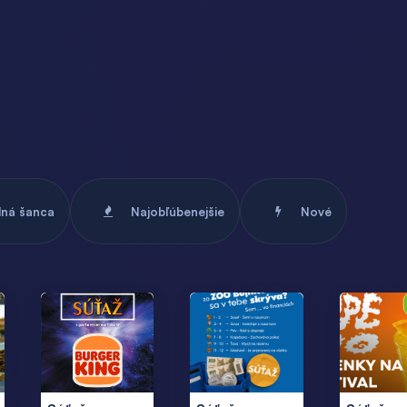
dná šanca
Najobľúbenejšie
Nové