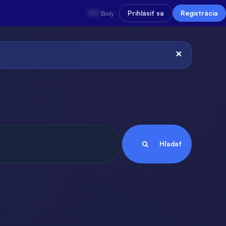
???
Prihlásiť sa
Registrácia
Body
×
Hľadať